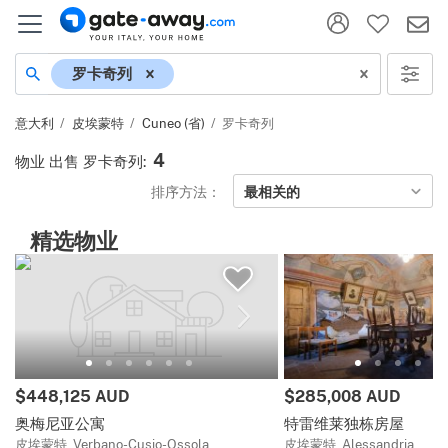
地名
罗卡奇列
意大利
皮埃蒙特
Cuneo (省)
罗卡奇列
4
物业 出售 罗卡奇列
:
排序方法：
最相关的
精选物业
价格:
价格:
$448,125 AUD
$285,008 AUD
奥梅尼亚公寓
特雷维莱独栋房屋
皮埃蒙特, Verbano-Cusio-Ossola
皮埃蒙特, Alessandria