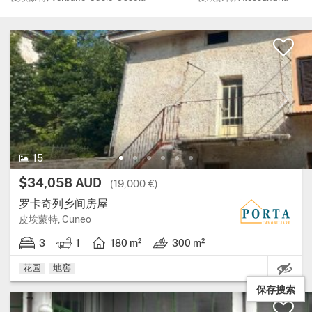
15 图片.
15
价格:
$34,058 AUD
(19,000 €)
罗卡奇列乡间房屋
大区: 皮埃蒙特, 省: Cuneo.
皮埃蒙特, Cuneo
3
1
180 m²
300 m²
3 卧室.
1 浴室.
房屋面积: 180 平方米.
土地: 300 m².
花园
地窖
保存搜索