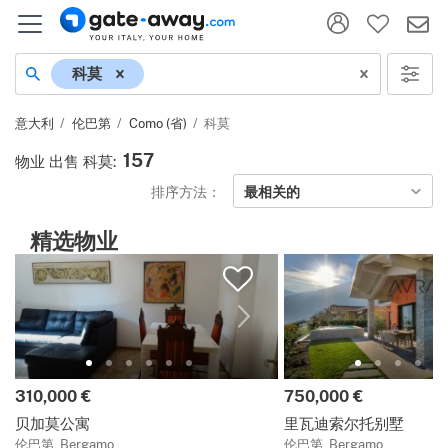
地名
科莫
意大利
伦巴第
Como (省)
科莫
157
物业 出售 科莫
:
排序方法：
最相关的
精选物业
价格:
价格:
310,000 €
750,000 €
贝加莫公寓
里瓦迪索尔托别墅
伦巴第, Bergamo
伦巴第, Bergamo