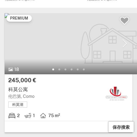
PREMIUM
18 图片.
18
价格:
245,000 €
科莫公寓
大区: 伦巴第, 省: Como.
伦巴第, Como
科莫湖
2
1
75 m²
2 卧室.
1 浴室.
房屋面积: 75 平方米.
保存搜索