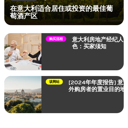
在意大利适合居住或投资的最佳葡
萄酒产区
意大利房地产经纪人
购买流程
色：买家须知
[2024年年度报告] 意
该网站
外购房者的置业目的地