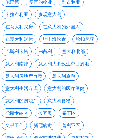
伦巴第
便宜的物业
利古利亚
卡拉布利亚
参观意大利
在意大利买房
在意大利的外国人
在意大利退休
地中海饮食
坎帕尼亚
巴斯利卡塔
弗留利
意大利北部
意大利南部
意大利大多数生态目的地
意大利房地产市场
意大利旅游
意大利生活方式
意大利的医疗保健
意大利的房地产
意大利食物
托斯卡纳区
拉齐奥
撒丁区
文书工作
新冠病毒
普利亚区
法律问题
滑雪胜地物业
激励措施