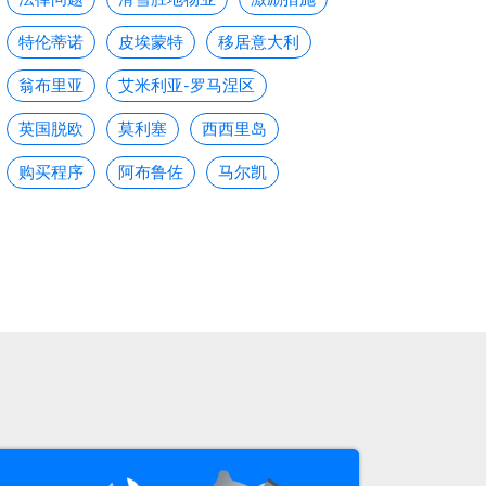
特伦蒂诺
皮埃蒙特
移居意大利
翁布里亚
艾米利亚-罗马涅区
英国脱欧
莫利塞
西西里岛
购买程序
阿布鲁佐
马尔凯