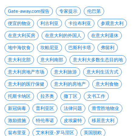
Gate-away.com报告
专家提示
伦巴第
便宜的物业
利古利亚
卡拉布利亚
参观意大利
在意大利买房
在意大利的外国人
在意大利退休
地中海饮食
坎帕尼亚
巴斯利卡塔
弗留利
意大利北部
意大利南部
意大利大多数生态目的地
意大利房地产市场
意大利旅游
意大利生活方式
意大利的医疗保健
意大利的房地产
意大利食物
托斯卡纳区
拉齐奥
撒丁区
文书工作
新冠病毒
普利亚区
法律问题
滑雪胜地物业
激励措施
特伦蒂诺
皮埃蒙特
移居意大利
翁布里亚
艾米利亚-罗马涅区
英国脱欧