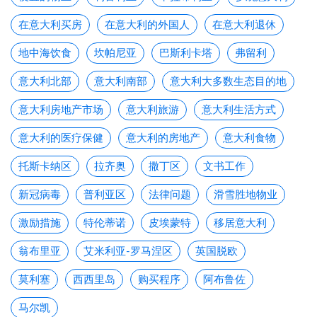
在意大利买房
在意大利的外国人
在意大利退休
地中海饮食
坎帕尼亚
巴斯利卡塔
弗留利
意大利北部
意大利南部
意大利大多数生态目的地
意大利房地产市场
意大利旅游
意大利生活方式
意大利的医疗保健
意大利的房地产
意大利食物
托斯卡纳区
拉齐奥
撒丁区
文书工作
新冠病毒
普利亚区
法律问题
滑雪胜地物业
激励措施
特伦蒂诺
皮埃蒙特
移居意大利
翁布里亚
艾米利亚-罗马涅区
英国脱欧
莫利塞
西西里岛
购买程序
阿布鲁佐
马尔凯