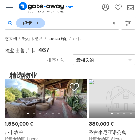
地名
卢卡
意大利
托斯卡纳区
Lucca (省)
卢卡
467
物业 出售 卢卡
:
排序方法：
最相关的
精选物业
价格:
价格:
1,980,000 €
380,000 €
卢卡农舍
圣吉米尼亚诺公寓
托斯卡纳区, Lucca
托斯卡纳区, Siena