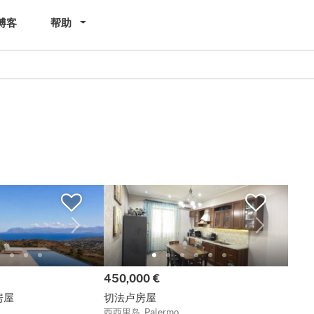
博客
帮助
价格:
450,000 €
房屋
切法卢房屋
西西里岛, Palermo