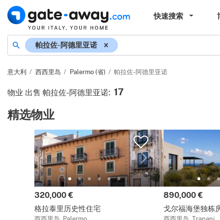
快速搜索
地名
帕拉佐-阿德里亚诺
意大利
西西里岛
Palermo (省)
帕拉佐-阿德里亚诺
17
物业 出售 帕拉佐-阿德里亚诺
:
精选物业
价格:
价格:
320,000 €
890,000 €
格拉泰里历史性住宅
戈尔福海堡独栋
西西里岛, Palermo
西西里岛, Trapani