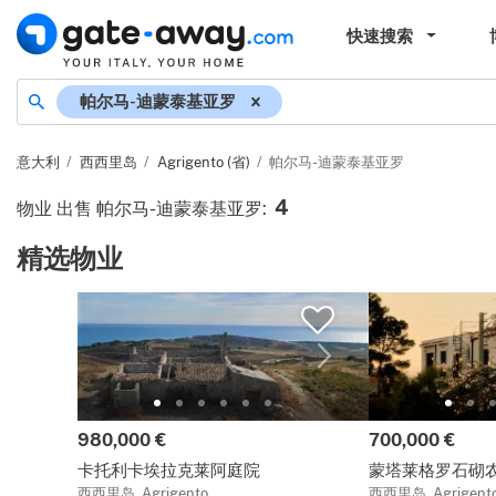
快速搜索
地名
帕尔马-迪蒙泰基亚罗
意大利
西西里岛
Agrigento (省)
帕尔马-迪蒙泰基亚罗
4
物业 出售 帕尔马-迪蒙泰基亚罗
:
精选物业
价格:
价格:
980,000 €
700,000 €
卡托利卡埃拉克莱阿庭院
蒙塔莱格罗石砌
西西里岛, Agrigento
西西里岛, Agrigent