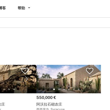
博客
帮助
价格:
550,000 €
农庄
阿沃拉石砌农庄
o
西西里岛, Syracuse