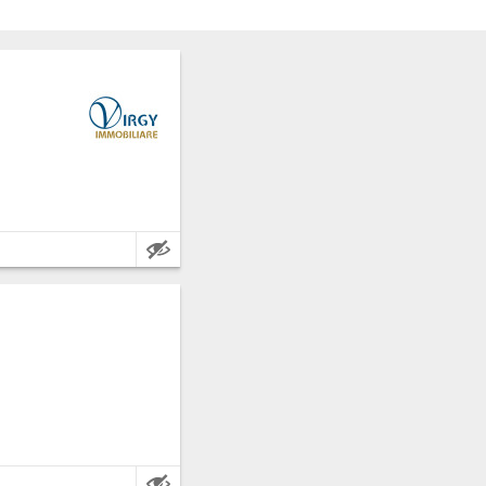
rigento.
rigento.