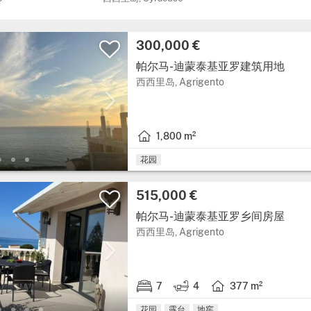
价格:
300,000 €
帕尔马-迪蒙泰基亚罗建筑用地
大区: 西西里岛, 省: Ag
西西里岛, Agrigento
1,800 m²
房屋面积: 1,800 平方米.
花园
价格:
515,000 €
帕尔马-迪蒙泰基亚罗乡间房屋
大区: 西西里岛, 省: Ag
西西里岛, Agrigento
7
4
377 m²
7 卧室.
4 浴室.
房屋面积: 377 平方米.
花园
露台
地窖