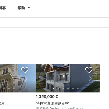
博客
帮助
价格:
1,320,000 €
房屋
特拉雷戈维焦纳别墅
皮埃蒙特, Verbano-Cusio-Ossola