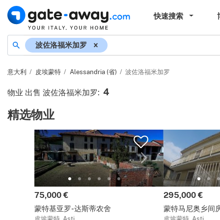
快速搜索
地名
波佐洛福米加罗
意大利
皮埃蒙特
Alessandria (省)
波佐洛福米加罗
4
物业 出售 波佐洛福米加罗
:
精选物业
价格:
价格:
75,000 €
295,000 €
蒙特基亚罗-达斯蒂农舍
蒙特马尼奥乡间
皮埃蒙特, Asti
皮埃蒙特, Asti