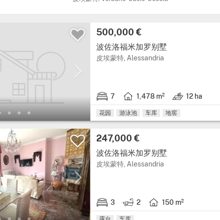
价格:
500,000 €
波佐洛福米加罗别墅
大区: 皮埃蒙特, 省: A
皮埃蒙特, Alessandria
7
1,478 m²
12 ha
7 卧室.
房屋面积: 1,478 平方米.
土地: 12 ha.
花园
游泳池
车库
地窖
价格:
247,000 €
波佐洛福米加罗别墅
大区: 皮埃蒙特, 省: A
皮埃蒙特, Alessandria
3
2
150 m²
3 卧室.
2 浴室.
房屋面积: 150 平方米.
露台
车库