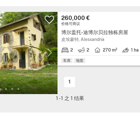
260,000 €
价格可商议
博尔盖托-迪博尔贝拉独栋房屋
皮埃蒙特, Alessandria
2
2
270 m²
1 ha
车库
地窖
1
1
-
1
之
1
结果