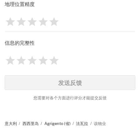
地理位置精度
1
2
3
4
5
评分
0
信息的完整性
1
2
3
4
5
评分
0
Identify
发送反馈
您需要对各个方面进行评分才能提交反馈
意大利
西西里岛
Agrigento (省)
法瓦拉
该物业