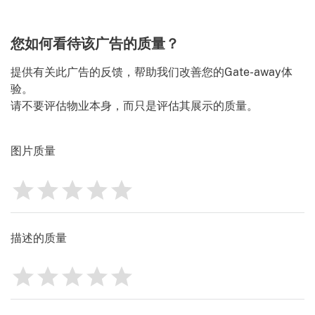
Identify
您如何看待该广告的质量？
提供有关此广告的反馈，帮助我们改善您的Gate-away体
验。
请不要评估物业本身，而只是评估其展示的质量。
图片质量
1
2
3
4
5
评分
0
描述的质量
1
2
3
4
5
评分
0