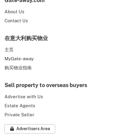
Gate-away.com
About Us
Contact Us
在意大利购买物业
主页
MyGate-away
购买物业指南
Sell property to overseas buyers
Advertise with Us
Estate Agents
Private Seller
Advertisers Area