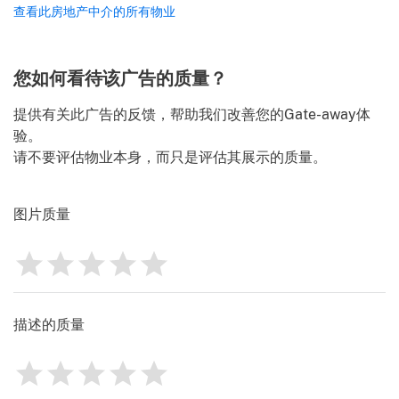
请向我发送来自 Gate-away.com 的意大利最佳房产交易、新闻、提
查看此房地产中介的所有物业
.
示和建议
使用条款
Identify
您如何看待该广告的质量？
提供有关此广告的反馈，帮助我们改善您的Gate-away体
验。
请不要评估物业本身，而只是评估其展示的质量。
图片质量
1
2
3
4
5
评分
0
描述的质量
1
2
3
4
5
评分
0