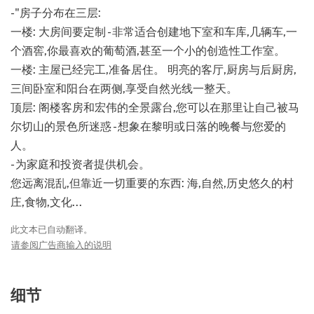
-"房子分布在三层:
一楼: 大房间要定制 - 非常适合创建地下室和车库,几辆车,一
个酒窖,你最喜欢的葡萄酒,甚至一个小的创造性工作室。
一楼: 主屋已经完工,准备居住。 明亮的客厅,厨房与后厨房,
三间卧室和阳台在两侧,享受自然光线一整天。
顶层: 阁楼客房和宏伟的全景露台,您可以在那里让自己被马
尔切山的景色所迷惑 - 想象在黎明或日落的晚餐与您爱的
人。
- 为家庭和投资者提供机会。
您远离混乱,但靠近一切重要的东西: 海,自然,历史悠久的村
庄,食物,文化...
此文本已自动翻译。
请参阅广告商输入的说明
细节