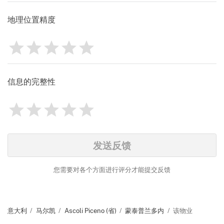
地理位置精度
1
2
3
4
5
评分
0
信息的完整性
1
2
3
4
5
评分
0
Identify
发送反馈
您需要对各个方面进行评分才能提交反馈
意大利
马尔凯
Ascoli Piceno (省)
蒙泰普兰多内
该物业