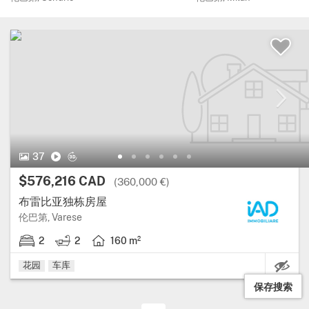
37 图片.
视频
虚拟旅游
37
价格:
$576,216 CAD
(360,000 €)
布雷比亚独栋房屋
大区: 伦巴第, 省: Varese.
伦巴第, Varese
2
2
160 m²
2 卧室.
2 浴室.
房屋面积: 160 平方米.
花园
车库
保存搜索