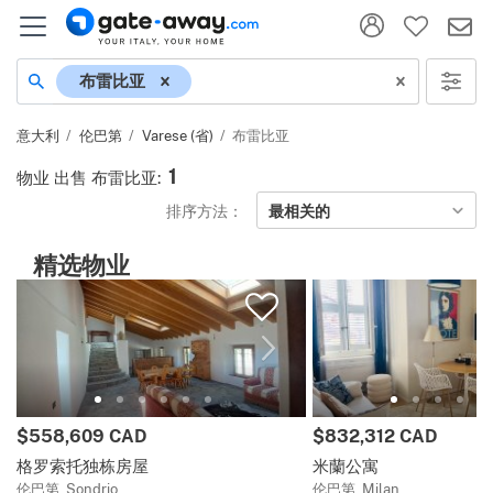
地名
布雷比亚
意大利
伦巴第
Varese (省)
布雷比亚
1
物业 出售 布雷比亚
:
排序方法：
最相关的
精选物业
价格:
价格:
$558,609 CAD
$832,312 CAD
格罗索托独栋房屋
米蘭公寓
伦巴第, Sondrio
伦巴第, Milan